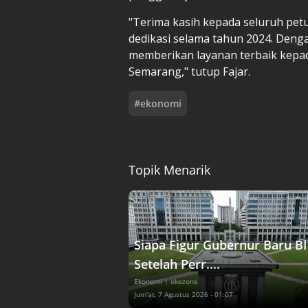
"Terima kasih kepada seluruh pet
dedikasi selama tahun 2024. Deng
memberikan layanan terbaik kepa
Semarang," tutup Fajar.
#
ekonomi
Topik Menarik
Siapa Figur Gubernur Baru BI
Setelah Perr....
Ekonomi
| okezone
Jum'at, 7 Agustus 2026 - 01:07