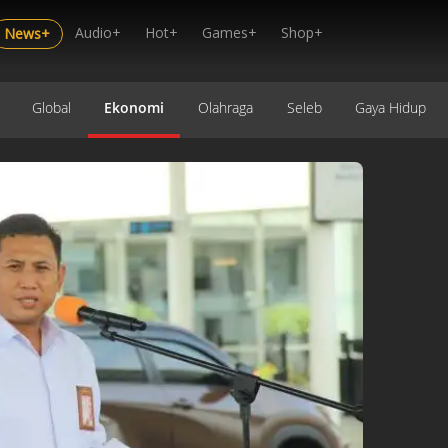
Audio+
Hot+
Games+
Shop+
News+
Global
Ekonomi
Olahraga
Seleb
Gaya Hidup