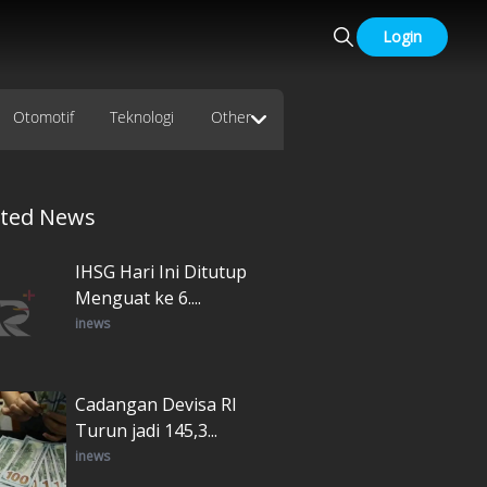
Login
Otomotif
Teknologi
Other
ated News
IHSG Hari Ini Ditutup
Menguat ke 6....
inews
Cadangan Devisa RI
Turun jadi 145,3...
inews