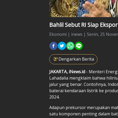
Bahlil Sebut RI Siap Ekspor
Ekonomi
|
inews |
Senin, 25 Nove
Dengarkan Berita
JAKARTA, iNews.id
- Menteri Energ
Lahadalia mengklaim bahwa hilirisas
jalur yang benar. Contohnya, Ind
baterai kendaraan listrik ke prod
2024.
Adapun prekursor merupakan mate
satu komponen penting dalam bate