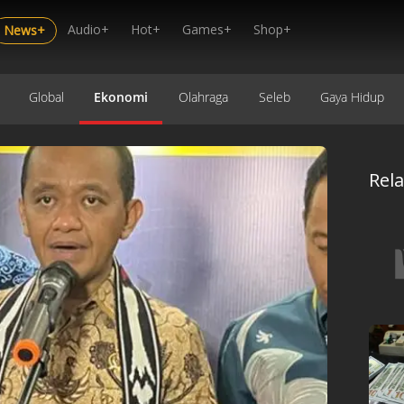
Audio+
Hot+
Games+
Shop+
News+
Global
Ekonomi
Olahraga
Seleb
Gaya Hidup
Rel