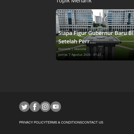
Topik Menarik
Siapa Figur Gubernur Baru BI
Setelah Perr....
Ekonomi
| okezone
Jum'at, 7 Agustus 2026 - 01:07
PRIVACY POLICY
TERMS & CONDITIONS
CONTACT US