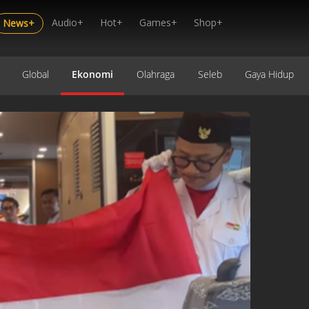
Audio+
Hot+
Games+
Shop+
News+
Global
Ekonomi
Olahraga
Seleb
Gaya Hidup