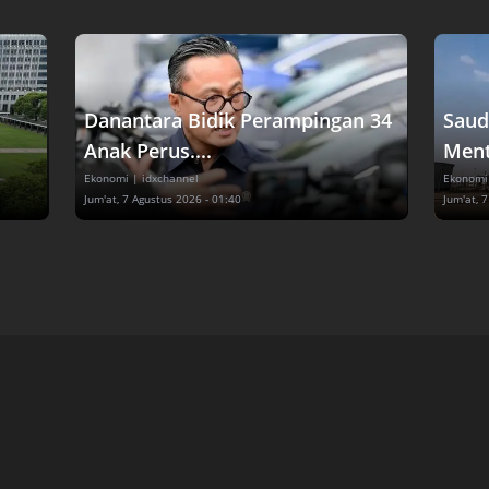
Danantara Bidik Perampingan 34
Saud
Anak Perus....
Menta
Ekonomi
| idxchannel
Ekonomi
Jum'at, 7 Agustus 2026 - 01:40
Jum'at, 