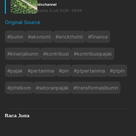
idxchannel
Kamis, 9 Juli 2026 - 08:54
Original Source
#
bumn
#
ekonomi
#
erickthohir
#
finance
#
kinerjabumn
#
kontribusi
#
kontribusipajak
#
pajak
#
pertamina
#
pln
#
ptpertamina
#
ptpln
#
pttelkom
#
setoranpajak
#
transformasibumn
Baca Juga
Lebih dari 2.000 Peserta Meriahkan Run for
Independence Day 81, MNC Life Lindungi....