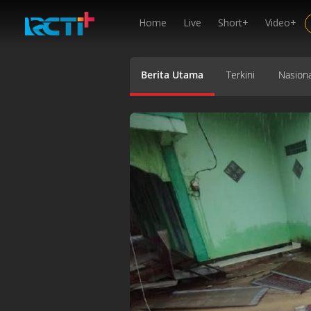
Home
Live
Short+
Video+
Berita Utama
Terkini
Nasiona