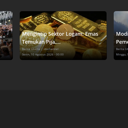
Mengintip Sektor Logam: Emas
Modi
Temukan Pija....
Peme
Berita Utama
| idxchannel
Berita 
Senin, 10 Agustus 2026 - 00:00
Minggu, 