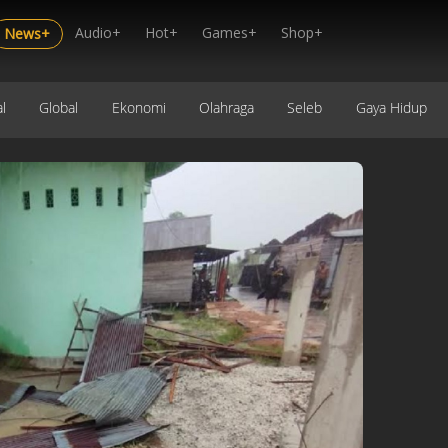
Audio+
Hot+
Games+
Shop+
News+
l
Global
Ekonomi
Olahraga
Seleb
Gaya Hidup