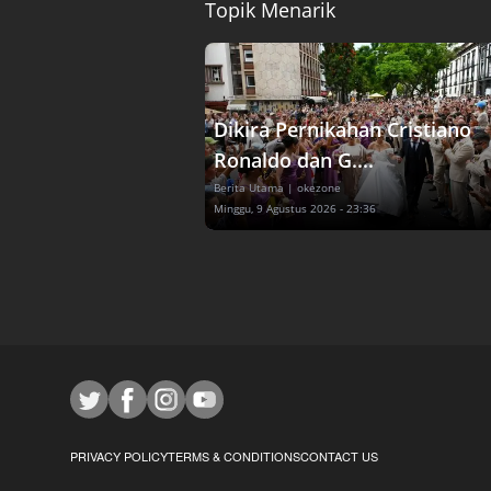
Topik Menarik
Dikira Pernikahan Cristiano
Ronaldo dan G....
Berita Utama
| okezone
Minggu, 9 Agustus 2026 - 23:36
PRIVACY POLICY
TERMS & CONDITIONS
CONTACT US