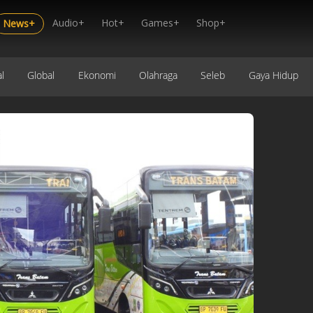
Audio+
Hot+
Games+
Shop+
News+
l
Global
Ekonomi
Olahraga
Seleb
Gaya Hidup