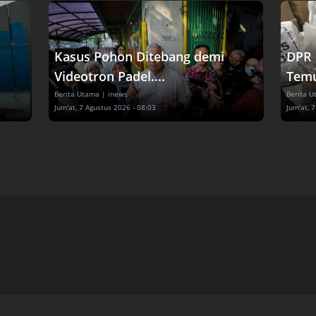
Kasus Pohon Ditebang demi
DPR 
Videotron Padel....
Temu
Berita Utama
| inews
Berita 
Jum'at, 7 Agustus 2026 - 08:03
Jum'at, 