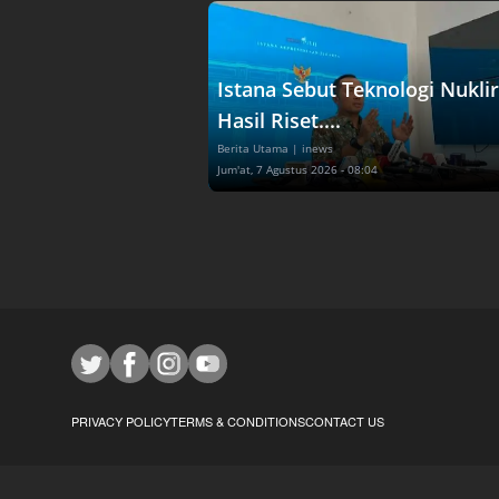
Istana Sebut Teknologi Nuklir
Hasil Riset....
Berita Utama
| inews
Jum'at, 7 Agustus 2026 - 08:04
PRIVACY POLICY
TERMS & CONDITIONS
CONTACT US