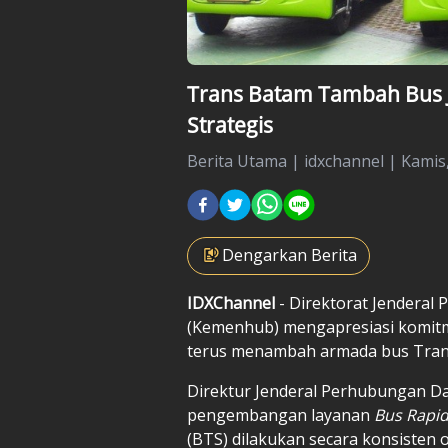
Trans Batam Tambah Bus Ja
Strategis
Berita Utama
|
idxchannel |
Kamis,
Dengarkan Berita
IDXChannel
- Direktorat Jendera
(Kemenhub) mengapresiasi komit
terus menambah armada bus Trans
Direktur Jenderal Perhubungan 
pengembangan layanan
Bus Rapid
(BTS) dilakukan secara konsisten 