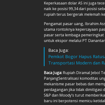
Keperkasaan dolar AS ini juga tec
naik ke posisi 99,34 dari posisi se
rupiah terus bergerak melemah ke 
Pengamat pasar uang, Ibrahim As
utama rontoknya kepercayaan pasa
pasar serta lembaga pemeringkat k
untuk ekspor melalui PT Danantar
Baca Juga:
Pemkot Bogor Hapus Ratusa
Transportasi Modern dan 
Baca Juga:
Rupiah Diramal Jebol Te
PanjangSentralisasi komoditas ung
mekanisme pasar bebas dan memper
perdagangan jika tidak dimitigasi
S&P dan Moody’s turut memberikan
baru ini berpotensi memicu ketid