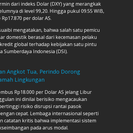
ermin dari indeks Dolar (DXY) yang merangkak
belumnya di level 99,20. Hingga pukul 09.55 WIB,
Rp17.870 per dolar AS.
suaibi mengatakan, bahwa salah satu pemicu
r domestik berasal dari kecemasan pelaku
redit global terhadap kebijakan satu pintu
a Sumberdaya Indonesia (DSI).
n Angkot Tua, Perindo Dorong
Ramah Lingkungan
mbus Rp18.000 per Dolar AS jelang Libur
gulan ini dinilai berisiko mengacaukan
tinggi risiko disrupsi rantai pasok
 dengan cepat. Lembaga internasional seperti
 catatan kritis bahwa implementasi sistem
akseimbangan pada arus modal.