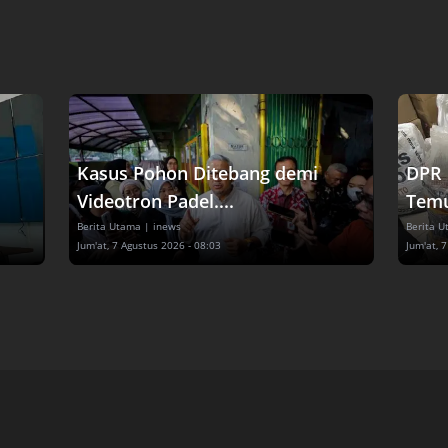
Kasus Pohon Ditebang demi
DPR 
Videotron Padel....
Temu
Berita Utama
| inews
Berita 
Jum'at, 7 Agustus 2026 - 08:03
Jum'at, 