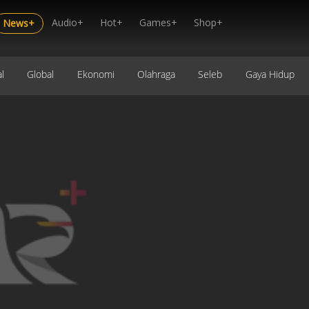
Audio+
Hot+
Games+
Shop+
News+
l
Global
Ekonomi
Olahraga
Seleb
Gaya Hidup