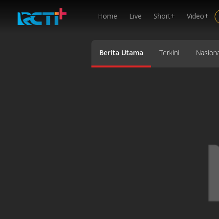
Home
Live
Short+
Video+
Berita Utama
Terkini
Nasiona