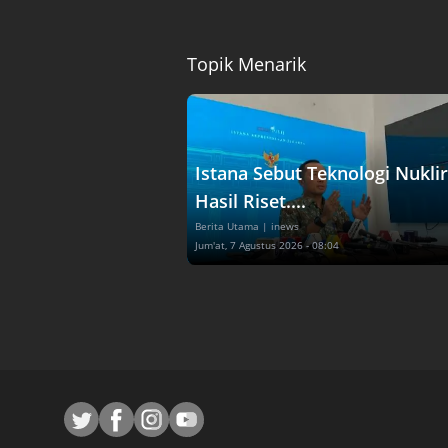
Topik Menarik
Istana Sebut Teknologi Nuklir
Hasil Riset....
Berita Utama
| inews
Jum'at, 7 Agustus 2026 - 08:04