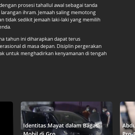
 dengan prosesi tahallul awal sebagai tanda
 larangan ihram. Jemaah saling memotong
tidak sedikit jemaah laki-laki yang memilih
enda.
na tahun ini diharapkan dapat terus
rasional di masa depan. Disiplin pergerakan
tlak untuk menghadirkan kenyamanan di tengah
Identitas Mayat dalam Bagasi
Abdu
Mobil di Gro....
Pro-P