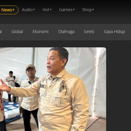
Audio+
Hot+
Games+
Shop+
News+
l
Global
Ekonomi
Olahraga
Seleb
Gaya Hidup