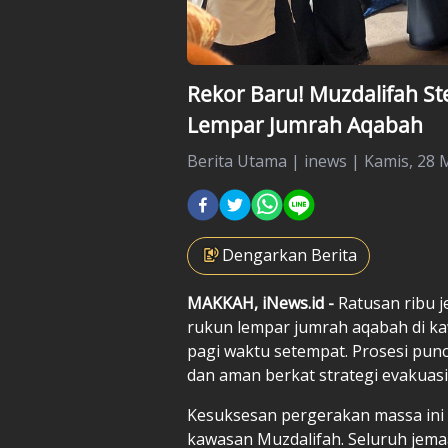
Rekor Baru! Muzdalifah Ste
Lempar Jumrah Aqabah
Berita Utama
|
inews |
Kamis, 28 M
Dengarkan Berita
MAKKAH, iNews.id -
Ratusan ribu j
rukun lempar jumrah aqabah di ka
pagi waktu setempat. Prosesi punca
dan aman berkat strategi evakuasi 
Kesuksesan pergerakan massa ini ta
kawasan Muzdalifah. Seluruh jemaa