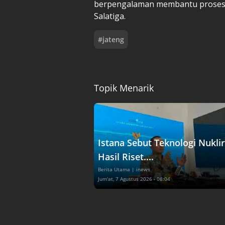
berpengalaman membantu proses k
Salatiga.
#
jateng
Topik Menarik
Istana Sebut Teknologi Nuklir
Hasil Riset....
Berita Utama
| inews
Jum'at, 7 Agustus 2026 - 08:04