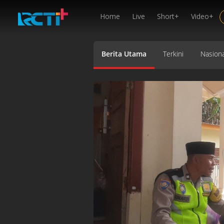
Home
Live
Short+
Video+
Berita Utama
Terkini
Nasiona