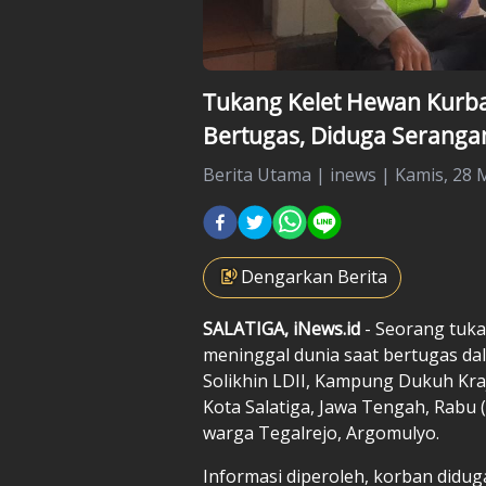
Tukang Kelet Hewan Kurban
Bertugas, Diduga Seranga
Berita Utama
|
inews |
Kamis, 28 M
Dengarkan Berita
SALATIGA, iNews.id
- Seorang tuka
meninggal dunia saat bertugas da
Solikhin LDII, Kampung Dukuh Kra
Kota Salatiga, Jawa Tengah, Rabu (2
warga Tegalrejo, Argomulyo.
Informasi diperoleh, korban didu