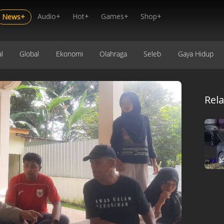
Audio+
Hot+
Games+
Shop+
News+
l
Global
Ekonomi
Olahraga
Seleb
Gaya Hidup
Rel