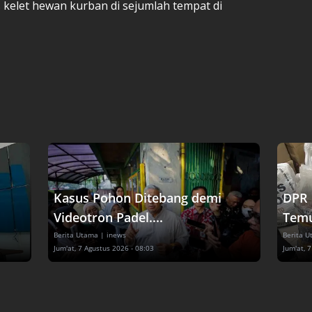
elet hewan kurban di sejumlah tempat di
Kasus Pohon Ditebang demi
DPR 
Videotron Padel....
Temu
Berita Utama
| inews
Berita 
Jum'at, 7 Agustus 2026 - 08:03
Jum'at, 