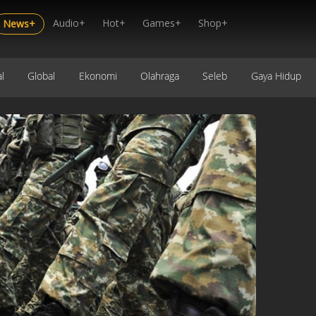
Audio+
Hot+
Games+
Shop+
News+
l
Global
Ekonomi
Olahraga
Seleb
Gaya Hidup