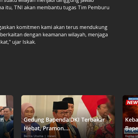
ena itu, TNI akan membantu tugas Tim Pemburu
egaskan komitmen kami akan terus mendukung
a berkaitan dengan keamanan wilayah, menjaga
t," ujar Iskak.
an
Gedung Bapenda DKI Terbakar
Keba
Hebat, Pramon....
Bape
Berita Utama
| inews
Berita 