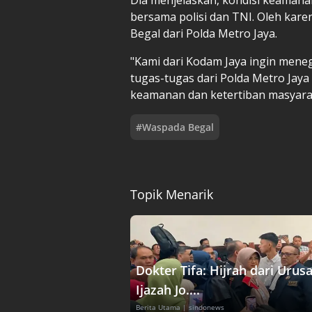
bersama polisi dan TNI. Oleh kar
Begal dari Polda Metro Jaya.
"Kami dari Kodam Jaya ingin men
tugas-tugas dari Polda Metro Jay
keamanan dan ketertiban masyaraka
#
Waspada Begal
Topik Menarik
Dokter Tifa: Hijrah dari Urus
Ijazah Jo....
Berita Utama
| sindonews