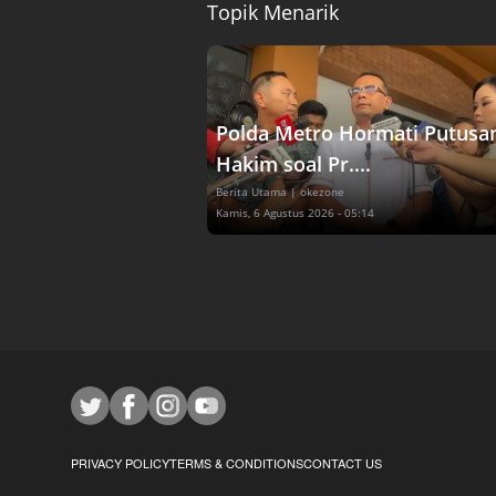
Topik Menarik
Polda Metro Hormati Putusa
Hakim soal Pr....
Berita Utama
| okezone
Kamis, 6 Agustus 2026 - 05:14
PRIVACY POLICY
TERMS & CONDITIONS
CONTACT US