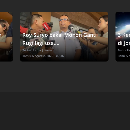
n
Roy Suryo bakal Mohon Ganti
3 Ke
Rugi lagi usa....
di Jo
Berita Utama
| inews
Berita 
Kamis, 6 Agustus 2026 - 05:36
Rabu, 5 