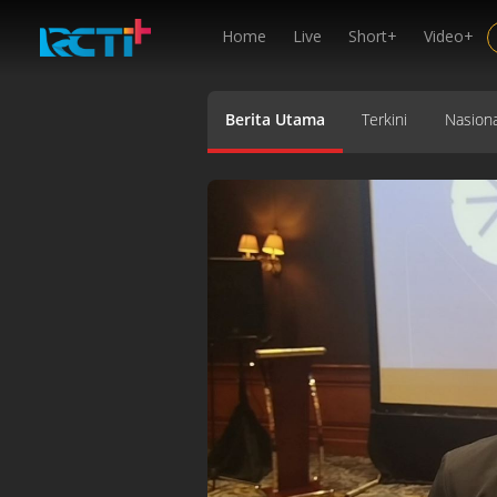
Home
Live
Short+
Video+
Berita Utama
Terkini
Nasiona