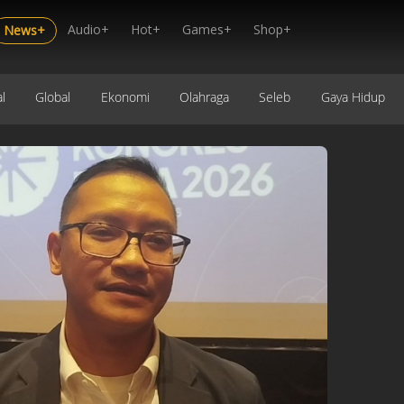
Audio+
Hot+
Games+
Shop+
News+
l
Global
Ekonomi
Olahraga
Seleb
Gaya Hidup