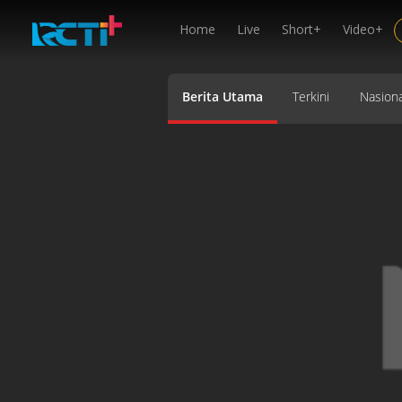
Home
Live
Short+
Video+
Berita Utama
Terkini
Nasiona