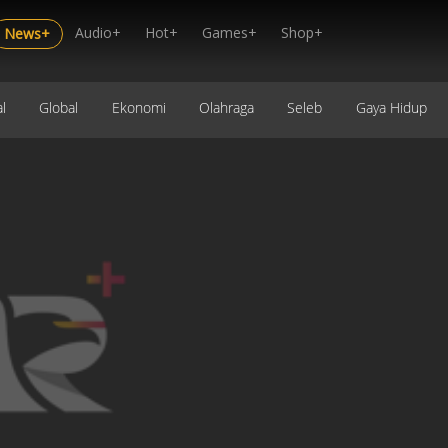
Audio+
Hot+
Games+
Shop+
News+
l
Global
Ekonomi
Olahraga
Seleb
Gaya Hidup