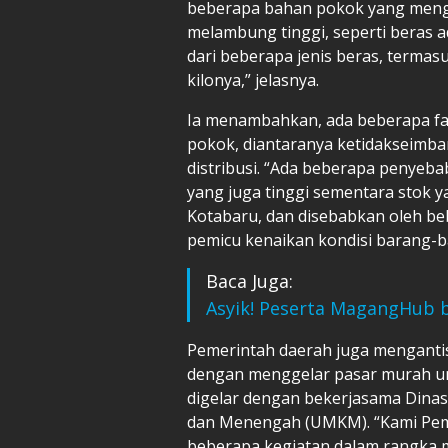
beberapa bahan pokok yang mengala
melambung tinggi, seperti beras a
dari beberapa jenis beras, termas
kilonya,” jelasnya.
Ia menambahkan, ada beberapa f
pokok, diantaranya ketidakseimb
distribusi. “Ada beberapa penyeb
yang juga tinggi sementara stok 
Kotabaru, dan disebabkan oleh beb
pemicu kenaikan kondisi barang-b
Baca Juga:
Asyik! Peserta MagangHub b
Pemerintah daerah juga mengantis
dengan menggelar pasar murah un
digelar dengan bekerjasama Dinas 
dan Menengah (UMKM). “Kami Pem
beberapa kegiatan dalam rangka 