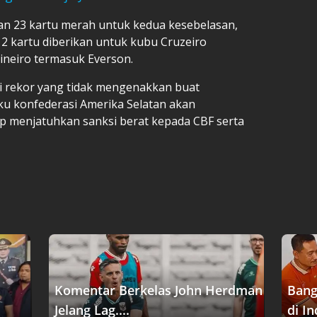
an 23 kartu merah untuk kedua kesebelasan,
2 kartu diberikan untuk kubu Cruzeiro
ineiro termasuk Everson.
adi rekor yang tidak mengenakkan buat
u konfederasi Amerika Selatan akan
iap menjatuhkan sanksi berat kepada CBF serta
Komentar Berkelas John Herdman
Bang
Jelang Lag....
di In