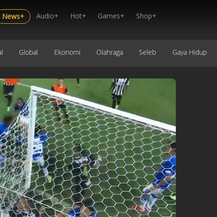
Audio+
Hot+
Games+
Shop+
News+
l
Global
Ekonomi
Olahraga
Seleb
Gaya Hidup