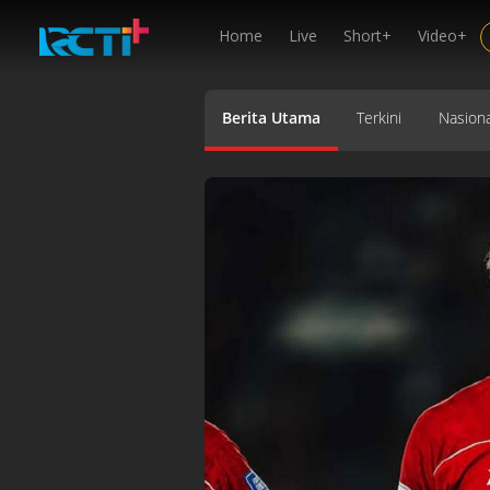
Home
Live
Short+
Video+
Berita Utama
Terkini
Nasiona