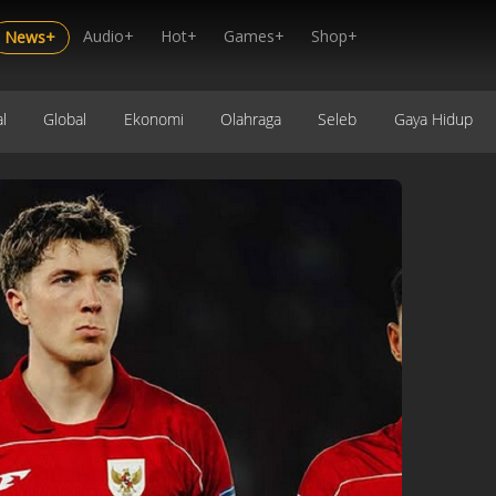
Audio+
Hot+
Games+
Shop+
News+
l
Global
Ekonomi
Olahraga
Seleb
Gaya Hidup