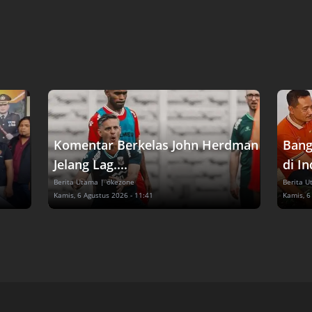
Komentar Berkelas John Herdman
Bang
Jelang Lag....
di In
Berita Utama
| okezone
Berita 
Kamis, 6 Agustus 2026 - 11:41
Kamis, 6