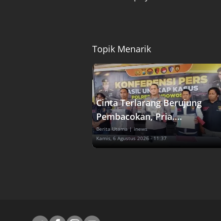
Topik Menarik
Cinta Terlarang Berujung
Pembacokan, Pria....
Berita Utama
| inews
Kamis, 6 Agustus 2026 - 11:37