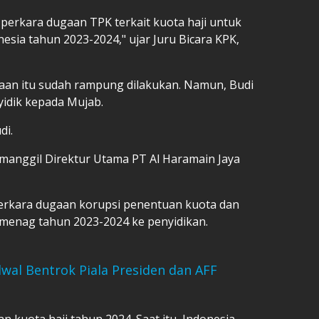
perkara dugaan TPK terkait kuota haji untuk
esia tahun 2023-2024," ujar Juru Bicara KPK,
aan itu sudah rampung dilakukan. Namun, Budi
yidik kepada Mujab.
di.
emanggil Direktur Utama PT Al Haramain Jaya
rkara dugaan korupsi penentuan kuota dan
emenag tahun 2023-2024 ke penyidikan.
dwal Bentrok Piala Presiden dan AFF
an kuota haji tahun 2024. Saat itu, Indonesia