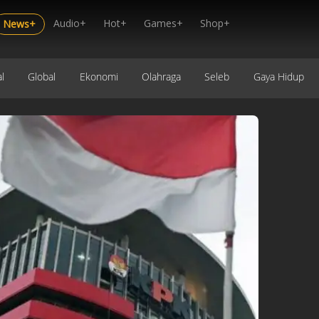
Audio+
Hot+
Games+
Shop+
News+
l
Global
Ekonomi
Olahraga
Seleb
Gaya Hidup