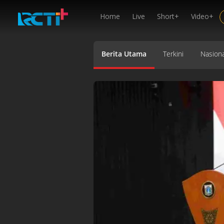
Home
Live
Short+
Video+
Berita Utama
Terkini
Nasiona