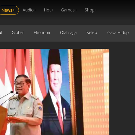
Audio+
Hot+
Games+
Shop+
News+
l
Global
Ekonomi
Olahraga
Seleb
Gaya Hidup