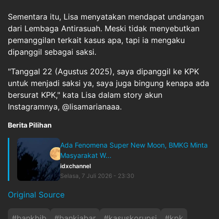
Sementara itu, Lisa menyatakan mendapat undangan
dari Lembaga Antirasuah. Meski tidak menyebutkan
pemanggilan terkait kasus apa, tapi ia mengaku
dipanggil sebagai saksi.
"Tanggal 22 (Agustus 2025), saya dipanggil ke KPK
untuk menjadi saksi ya, saya juga bingung kenapa ada
bersurat KPK," kata Lisa dalam story akun
Instagramnya, @lisamarianaaa.
Berita Pilihan
Ada Fenomena Super New Moon, BMKG Minta
Masyarakat W...
idxchannel
Selasa, 7 Juli 2026 - 23:30
Original Source
#
bankbjb
#
bankjabar
#
kasuskorupsi
#
kpk