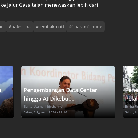
l ke Jalur Gaza telah menewaskan lebih dari
an
#
palestina
#
tembakmati
#
`param`:none
i
Pengembangan Data Center
Pene
hingga AI Dikebu....
Pelak
Berita Utama
| idxchannel
Berita 
Sabtu, 8 Agustus 2026 - 22:14
Sabtu, 8