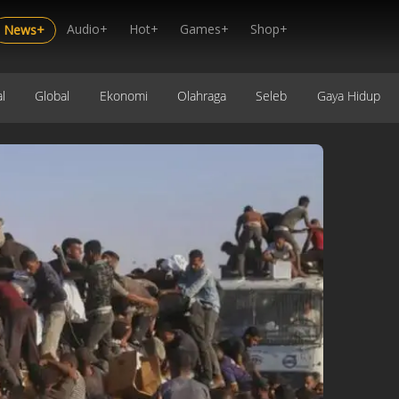
Audio+
Hot+
Games+
Shop+
News+
l
Global
Ekonomi
Olahraga
Seleb
Gaya Hidup