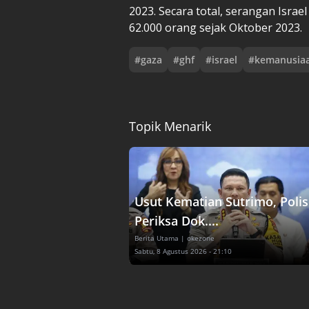
2023. Secara total, serangan Israe
62.000 orang sejak Oktober 2023.
#
gaza
#
ghf
#
israel
#
kemanusia
Topik Menarik
Usut Kematian Sutrimo, Polis
Periksa Dok....
Berita Utama
| okezone
Sabtu, 8 Agustus 2026 - 21:10