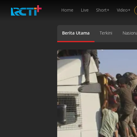
Home
Live
Short+
Video+
Berita Utama
Terkini
Nasiona