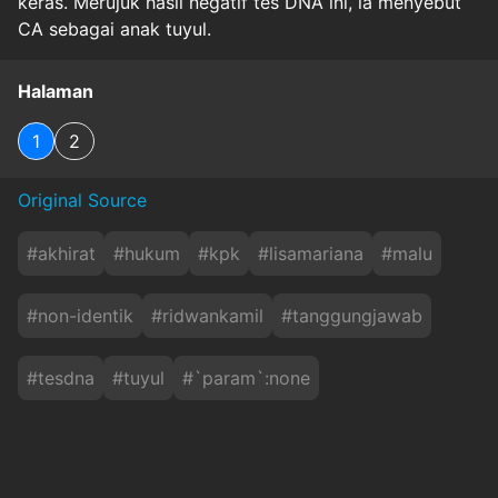
keras. Merujuk hasil negatif tes DNA ini, ia menyebut
CA sebagai anak tuyul.
Halaman
1
2
Original Source
#
akhirat
#
hukum
#
kpk
#
lisamariana
#
malu
#
non-identik
#
ridwankamil
#
tanggungjawab
#
tesdna
#
tuyul
#
`param`:none