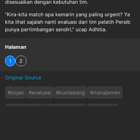
disesuaikan dengan kebutuhan tim.
“Kira-kita match apa kemarin yang paling urgent? Ya
kita lihat sajalah nanti evaluasi dari tim pelatih Persib
punya pertimbangan sendiri,” ucap Adhitia.
Halaman
1
2
Original Source
#
bojan
#
evaluasi
#
kuotaasing
#
manajemen
#
pemainasing
#
persibbandung
#
rekrutmen
#
superleague
#
timpelatih
#
`param`:none