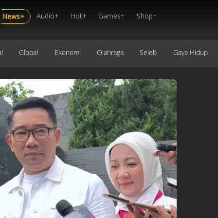
Audio+
Hot+
Games+
Shop+
News+
l
Global
Ekonomi
Olahraga
Seleb
Gaya Hidup