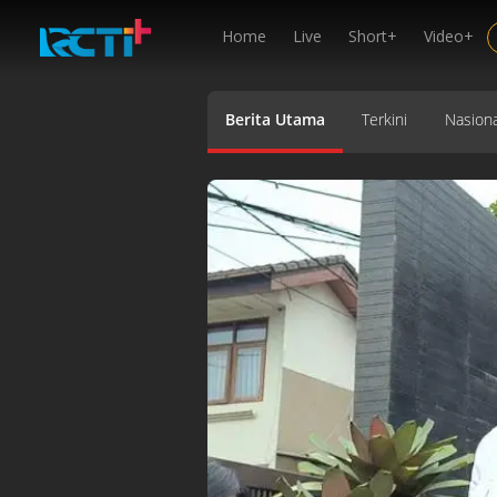
Home
Live
Short+
Video+
Berita Utama
Terkini
Nasiona