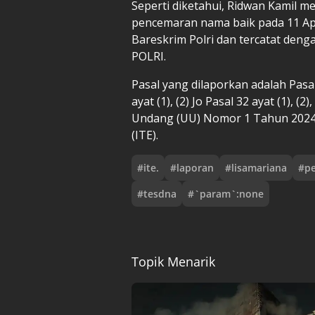
Seperti diketahui, Ridwan Kamil m
pencemaran nama baik pada 11 Apri
Bareskrim Polri dan tercatat de
POLRI.
Pasal yang dilaporkan adalah Pasal
ayat (1), (2) Jo Pasal 32 ayat (1), (
Undang (UU) Nomor 1 Tahun 2024 
(ITE).
#
ite.
#
laporan
#
lisamariana
#
p
#
tesdna
#
`param`:none
Topik Menarik