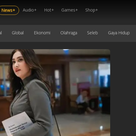
Audio+
Hot+
Games+
Shop+
News+
l
Global
Ekonomi
Olahraga
Seleb
Gaya Hidup