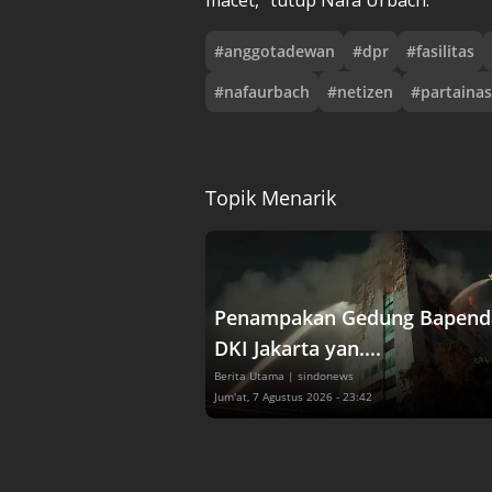
#
anggotadewan
#
dpr
#
fasilitas
#
nafaurbach
#
netizen
#
partaina
Topik Menarik
Penampakan Gedung Bapend
DKI Jakarta yan....
Berita Utama
| sindonews
Jum'at, 7 Agustus 2026 - 23:42