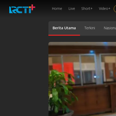
Home
Live
Short+
Video+
Berita Utama
Terkini
Nasiona