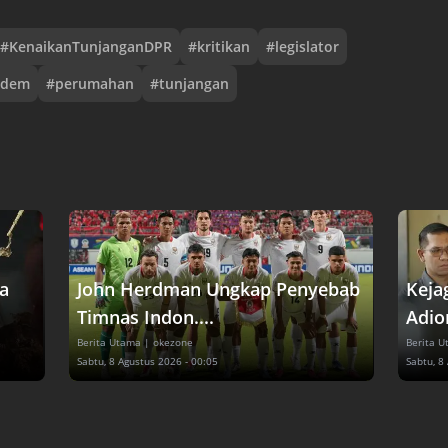
#
KenaikanTunjanganDPR
#
kritikan
#
legislator
sdem
#
perumahan
#
tunjangan
a
John Herdman Ungkap Penyebab
Keja
Timnas Indon....
Adion
Berita Utama
| okezone
Berita 
Sabtu, 8 Agustus 2026 - 00:05
Sabtu, 8