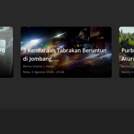
PB
3 Kendaraan Tabrakan Beruntun
Purb
di Jombang,....
Atura
Berita Utama
| inews
Berita 
Rabu, 5 Agustus 2026 - 23:46
Kamis, 6