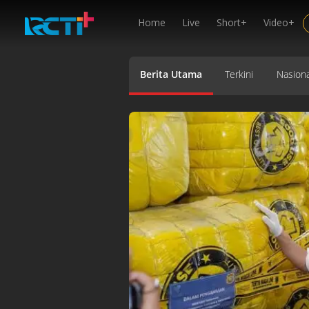
Home
Live
Short+
Video+
Berita Utama
Terkini
Nasiona