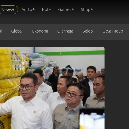
Audio+
Hot+
Games+
Shop+
News+
l
Global
Ekonomi
Olahraga
Seleb
Gaya Hidup