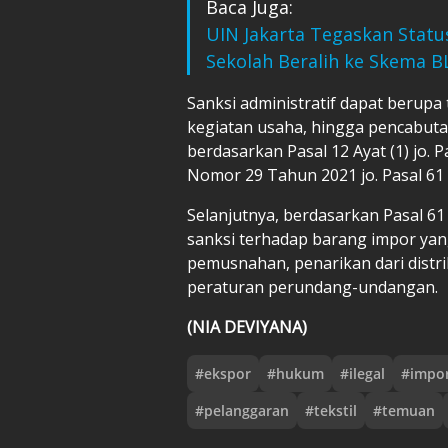
Baca Juga:
UIN Jakarta Tegaskan Statu
Sekolah Beralih ke Skema 
Sanksi administratif dapat berupa
kegiatan usaha, hingga pencabuta
berdasarkan Pasal 12 Ayat (1) jo. 
Nomor 29 Tahun 2021 jo. Pasal 6
Selanjutnya, berdasarkan Pasal 6
sanksi terhadap barang impor yang
pemusnahan, penarikan dari distrib
peraturan perundang-undangan.
(NIA DEVIYANA)
#
ekspor
#
hukum
#
ilegal
#
impor
#
pelanggaran
#
tekstil
#
temuan