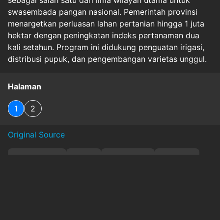
swasembada pangan nasional. Pemerintah provinsi
menargetkan perluasan lahan pertanian hingga 1 juta
hektar dengan peningkatan indeks pertanaman dua
kali setahun. Program ini didukung penguatan irigasi,
distribusi pupuk, dan pengembangan varietas unggul.
Halaman
1
2
Original Source
#
infrastruktur
#
irigasi
#
kolaborasi.
#
koperasi
#
`param`:none