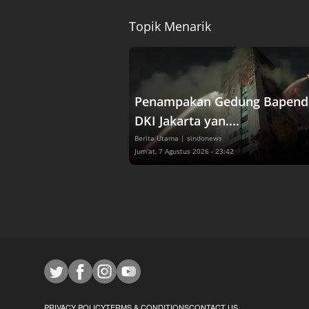
Topik Menarik
Penampakan Gedung Bapend
DKI Jakarta yan....
Berita Utama
| sindonews
Jum'at, 7 Agustus 2026 - 23:42
PRIVACY POLICY
TERMS & CONDITIONS
CONTACT US