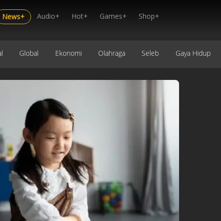
Audio+
Hot+
Games+
Shop+
News+
l
Global
Ekonomi
Olahraga
Seleb
Gaya Hidup