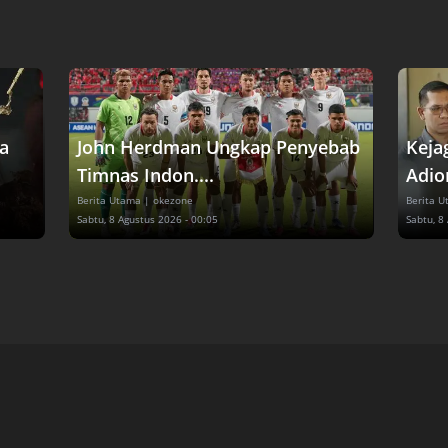
a
John Herdman Ungkap Penyebab
Keja
Timnas Indon....
Adion
Berita Utama
| okezone
Berita 
Sabtu, 8 Agustus 2026 - 00:05
Sabtu, 8