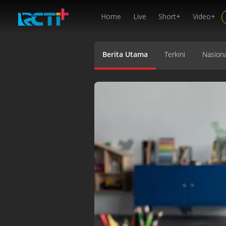
Home
Live
Short+
Video+
Berita Utama
Terkini
Nasiona