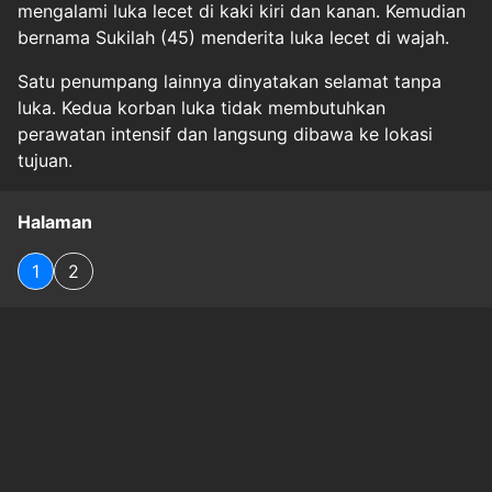
mengalami luka lecet di kaki kiri dan kanan. Kemudian
bernama Sukilah (45) menderita luka lecet di wajah.
Satu penumpang lainnya dinyatakan selamat tanpa
luka. Kedua korban luka tidak membutuhkan
perawatan intensif dan langsung dibawa ke lokasi
tujuan.
Halaman
1
2
Original Source
#
luka-luka
#
musibah
#
penumpang
#
sopir