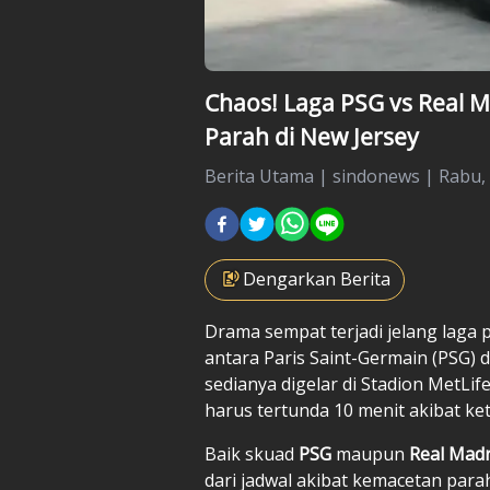
Chaos! Laga PSG vs Real 
Parah di New Jersey
Berita Utama
|
sindonews |
Rabu, 
Dengarkan Berita
Drama sempat terjadi jelang laga 
antara Paris Saint-Germain (PSG) 
sedianya digelar di Stadion MetLi
harus tertunda 10 menit akibat k
Baik skuad
PSG
maupun
Real Madr
dari jadwal akibat kemacetan para