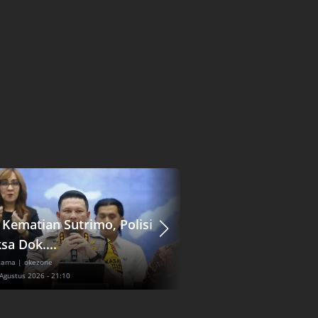
 Kematian Sutrimo, Polisi
Pengembangan Dat
sa Dok....
hingga AI Dikebu...
Utama
| okezone
Berita Utama
| idxchannel
 Agustus 2026 - 21:10
Sabtu, 8 Agustus 2026 - 22:14