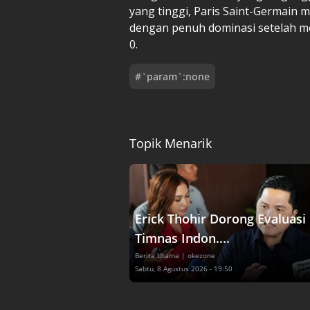
yang tinggi, Paris Saint-Germain m
dengan penuh dominasi setelah m
0.
#
`param`:none
Topik Menarik
Erick Thohir Dorong Evaluasi
Timnas Indon....
Berita Utama
| okezone
Sabtu, 8 Agustus 2026 - 19:50