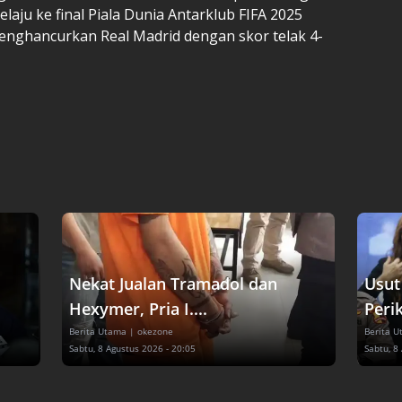
elaju ke final Piala Dunia Antarklub FIFA 2025
enghancurkan Real Madrid dengan skor telak 4-
Nekat Jualan Tramadol dan
Usut
Hexymer, Pria I....
Perik
Berita Utama
| okezone
Berita 
Sabtu, 8 Agustus 2026 - 20:05
Sabtu, 8