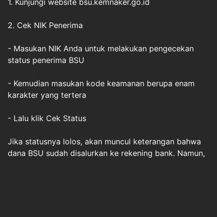
1. Kunjungi website bsu.kemnaker.go.id
2. Cek NIK Penerima
- Masukan NIK Anda untuk melakukan pengecekan
status penerima BSU
- Kemudian masukan kode keamanan berupa enam
karakter yang tertera
- Lalu klik Cek Status
Jika statusnya lolos, akan muncul keterangan bahwa
dana BSU sudah disalurkan ke rekening bank. Namun,
ada juga notifikasi yang berbunyi: "NIK yang Anda
masukkan memenuhi kriteria sebagai calon penerima
BSU 2025. Silakan cek secara berkala."
Baca selengkapnya:
5 Arti Notifikasi Penerima BSU