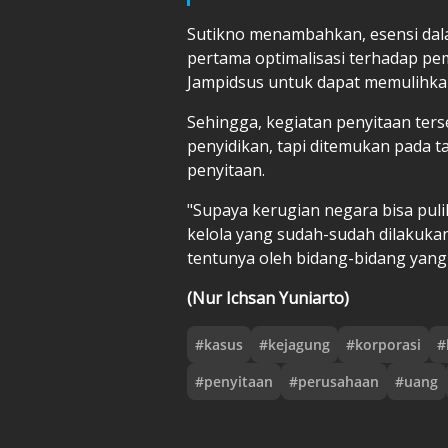
Sutikno menambahkan, esensi dal
pertama optimalisasi terhadap pe
Jampidsus untuk dapat memulihka
Sehingga, kegiatan penyitaan ters
penyidikan, tapi ditemukan pada t
penyitaan.
"Supaya kerugian negara bisa pulih
kelola yang sudah-sudah dilakukan
tentunya oleh bidang-bidang yang 
(Nur Ichsan Yuniarto)
#
kasus
#
kejagung
#
korporasi
#
#
penyitaan
#
perusahaan
#
uang