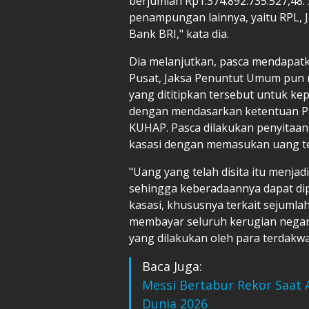
berjumlah Rp1.374.892.735.527,48
penampungan lainnya, yaitu RPL,
Bank BRI," kata dia.
Dia melanjutkan, pasca mendapatk
Pusat, Jaksa Penuntut Umum pun 
yang dititipkan tersebut untuk ke
dengan mendasarkan ketentuan Pasa
KUHAP. Pasca dilakukan penyitaa
kasasi dengan memasukan uang te
"Uang yang telah disita itu menjad
sehingga keberadaannya dapat d
kasasi, khususnya terkait sejuml
membayar seluruh kerugian negara
yang dilakukan oleh para terdakwa
Baca Juga:
Messi Bertabur Rekor Saat 
Dunia 2026