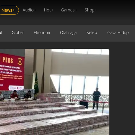
Audio+
Hot+
Games+
Shop+
News+
l
Global
Ekonomi
Olahraga
Seleb
Gaya Hidup