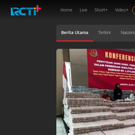
Home
Live
Short+
Video+
Berita Utama
Terkini
Nasiona