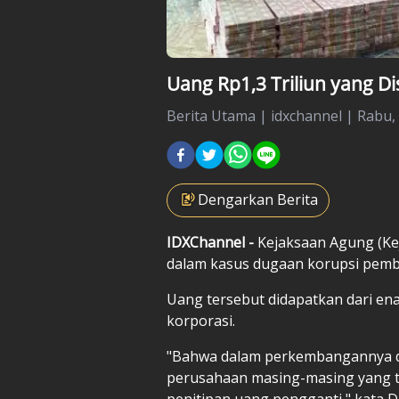
Uang Rp1,3 Triliun yang D
Berita Utama
|
idxchannel |
Rabu, 
Dengarkan Berita
IDXChannel -
Kejaksaan Agung (Kej
dalam kasus dugaan korupsi pembe
Uang tersebut didapatkan dari e
korporasi.
"Bahwa dalam perkembangannya da
perusahaan masing-masing yang t
penitipan uang pengganti," kata 