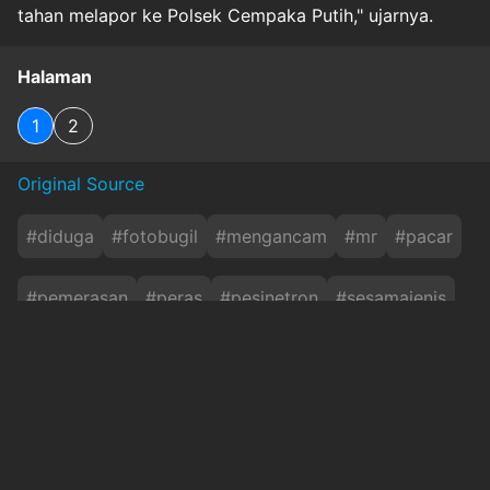
tahan melapor ke Polsek Cempaka Putih," ujarnya.
Halaman
1
2
Original Source
#
diduga
#
fotobugil
#
mengancam
#
mr
#
pacar
#
pemerasan
#
peras
#
pesinetron
#
sesamajenis
#
videosyur
#
`param`:none