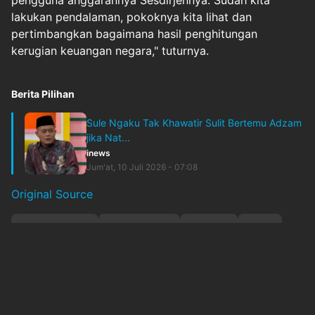
pengguna anggarannya Sesdirjennya. Sudah kita
lakukan pendalaman, pokoknya kita lihat dan
pertimbangkan bagaimana hasil penghitungan
kerugian keuangan negara," tuturnya.
Berita Pilihan
Sule Ngaku Tak Khawatir Sulit Bertemu Adzam
jika Nat...
inews
Jum'at, 10 Juli 2026 - 07:08
Original Source
#
johnnygplate
#
kejarijakpus
#
korupsi
#
pdns
#
pemeriksaan
#
`param`:none