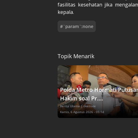
fasilitas kesehatan jika mengalam
kepala.
#
`param`:none
Topik Menarik
Polda Metro Hormati Putusa
Hakim soal Pr....
Berita Utama
| okezone
Kamis, 6 Agustus 2026 - 05:14