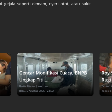
i gejala seperti demam, nyeri otot, atau sakit
n
Gencar Modifikasi Cuaca, BNPB
Roy 
Ungkap Titi....
Rugi 
Berita Utama
| okezone
Berita 
Rabu, 5 Agustus 2026 - 23:02
Kamis, 6