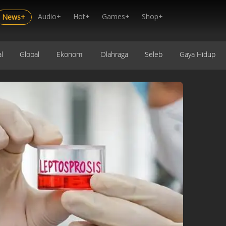
Audio+
Hot+
Games+
Shop+
News+
l
Global
Ekonomi
Olahraga
Seleb
Gaya Hidup