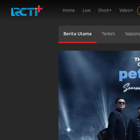
Home
Live
Short+
Video+
Berita Utama
Terkini
Nasiona