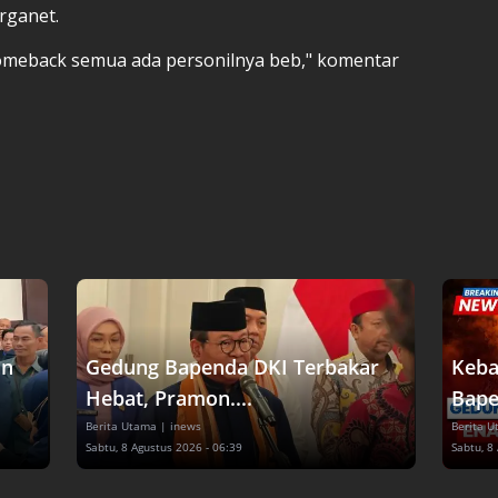
rganet.
comeback semua ada personilnya beb," komentar
an
Gedung Bapenda DKI Terbakar
Keba
Hebat, Pramon....
Bape
Berita Utama
| inews
Berita 
Sabtu, 8 Agustus 2026 - 06:39
Sabtu, 8