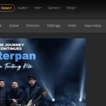
Audio+
Hot+
Games+
Shop+
News+
l
Global
Ekonomi
Olahraga
Seleb
Gaya Hidup