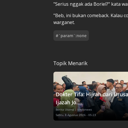
"Serius nggak ada Boriel?" kata wa
"Beb, ini bukan comeback. Kalau 
warganet.
#
`param`:none
Topik Menarik
Dokter Tifa: Hijrah dari Urus
Ijazah Jo....
Berita Utama
| sindonews
Sabtu, 8 Agustus 2026 - 05:23