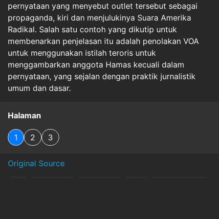
pernyataan yang menyebut outlet tersebut sebagai
propaganda, kiri dan menjulukinya Suara Amerika
Radikal. Salah satu contoh yang dikutip untuk
membenarkan penjelasan itu adalah penolakan VOA
untuk menggunakan istilah teroris untuk
menggambarkan anggota Hamas kecuali dalam
pernyataan, yang sejalan dengan praktik jurnalistik
umum dan dasar.
Halaman
1
2
3
Original Source
#
as
#
birokrasi.
#
jurnalistik
#
phk
#
propaganda
#
trump
#
usagm
#
`param`:none