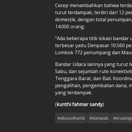
Cecep menambahkan bahwa terdapa
turut terdampak, terdiri dari 12 
domestik, dengan total penumpang
14.000 orang.
"Ada beberapa titik lokasi band
terbesar yaitu Denpasar 10.560 
Lombok 772 penumpang dan Maum
Bandar Udara lainnya yang turut t
Sabu, dan sejumlah rute konektivi
Tenggara Barat, dan Bali. Koordin
pengalihan, pengembalian dana,
yang terdampak.
(
kunthi fahmar sandy
)
#
abuvulkanik
#
dampak
#
erupsi