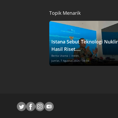
Topik Menarik
Istana Sebut Teknologi Nuklir
Hasil Riset....
Berita Utama
| inews
Jum'at, 7 Agustus 2026 - 08:04