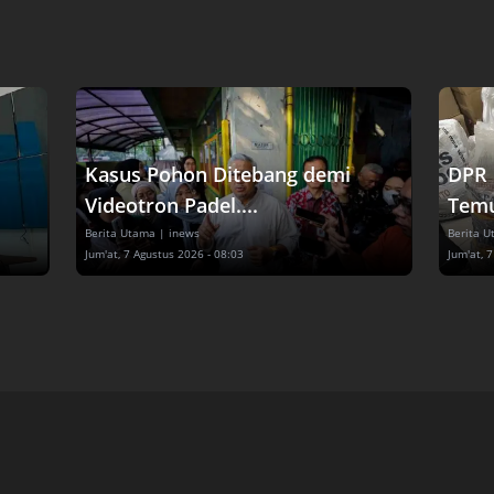
Kasus Pohon Ditebang demi
DPR 
Videotron Padel....
Temu
Berita Utama
| inews
Berita 
Jum'at, 7 Agustus 2026 - 08:03
Jum'at, 