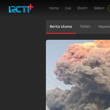
Home
Live
Short+
Video+
Berita Utama
Terkini
Nasiona