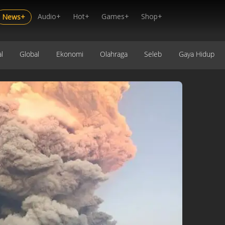
Audio+
Hot+
Games+
Shop+
News+
l
Global
Ekonomi
Olahraga
Seleb
Gaya Hidup