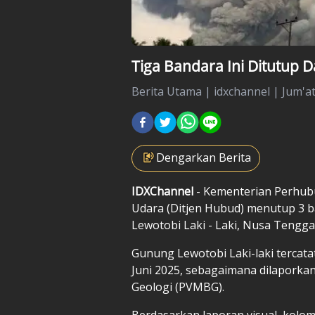
Tiga Bandara Ini Ditutup
Berita Utama
|
idxchannel |
Jum'at
Dengarkan Berita
IDXChannel
- Kementerian Perhub
Udara (Ditjen Hubud) menutup 3 
Lewotobi Laki - Laki, Nusa Tengg
Gunung Lewotobi Laki-laki tercata
Juni 2025, sebagaimana dilaporkan
Geologi (PVMBG).
Berdasarkan laporan visual, kolo