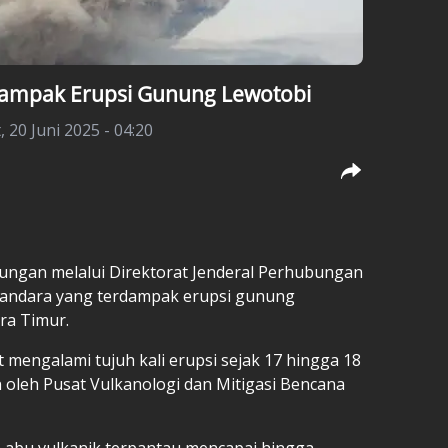
 Dampak Erupsi Gunung Lewotobi
, 20 Juni 2025 - 04:20
ungan melalui Direktorat Jenderal Perhubungan
bandara yang terdampak erupsi gunung
ara Timur.
t mengalami tujuh kali erupsi sejak 17 hingga 18
 oleh Pusat Vulkanologi dan Mitigasi Bencana
m abu vulkanik terpantau mencapai hingga