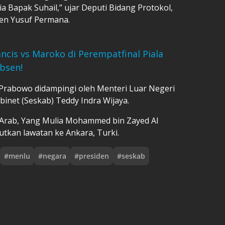
a Bapak Suhail,” ujar Deputi Bidang Protokol,
den Yusuf Permana.
ncis vs Maroko di Perempatfinal Piala
Absen!
 Prabowo didampingi oleh Menteri Luar Negeri
binet (Seskab) Teddy Indra Wijaya.
 Arab, Yang Mulia Mohammed bin Zayed Al
tkan lawatan ke Ankara, Turki.
#
menlu
#
negara
#
presiden
#
seskab