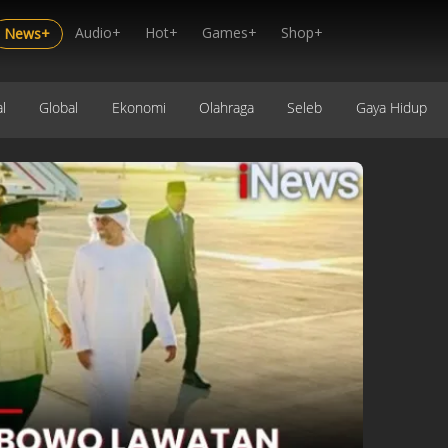
Audio+
Hot+
Games+
Shop+
News+
l
Global
Ekonomi
Olahraga
Seleb
Gaya Hidup