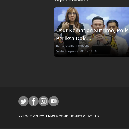
Usut Kematian Sutrimo, Polis
Periksa Dok....
Berita Utama
| okezone
Sabtu, 8 Agustus 2026 - 21:10
PRIVACY POLICY
TERMS & CONDITIONS
CONTACT US