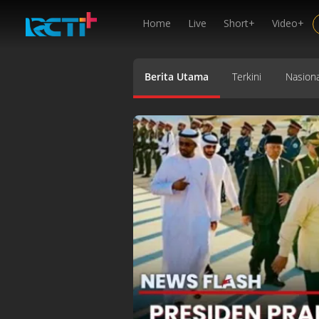
Home
Live
Short+
Video+
Berita Utama
Terkini
Nasiona