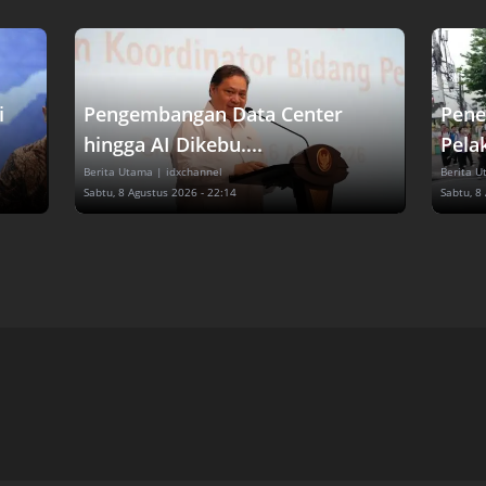
i
Pengembangan Data Center
Pene
hingga AI Dikebu....
Pelak
Berita Utama
| idxchannel
Berita 
Sabtu, 8 Agustus 2026 - 22:14
Sabtu, 8