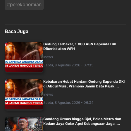
#
perekonomian
Baca Juga
Gedung Terbakar, 1.000 ASN Bapenda DKI
Diberlakukan WFH
inews
Sabtu, 8 Agustus 2026 - 07:35
Kebakaran Hebat Hantam Gedung Bapenda DKI
di Abdul Muis, Pramono Jamin Data Pajak....
inews
Sabtu, 8 Agustus 2026 - 06:34
Gandeng Ormas hingga Ojol, Polda Metro dan
Kodam Jaya Gelar Apel Kebangsaan Jaga ....