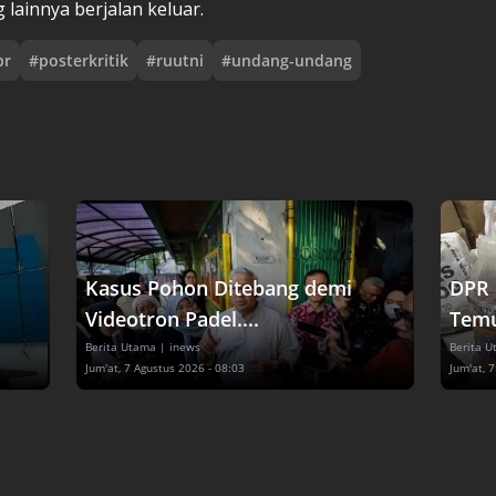
g lainnya berjalan keluar.
pr
#
posterkritik
#
ruutni
#
undang-undang
Kasus Pohon Ditebang demi
DPR 
Videotron Padel....
Temu
Berita Utama
| inews
Berita 
Jum'at, 7 Agustus 2026 - 08:03
Jum'at, 