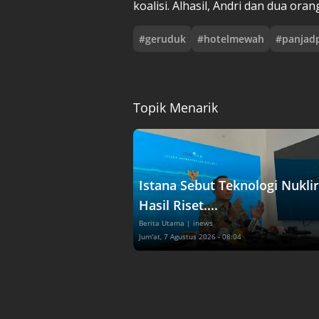
koalisi. Alhasil, Andri dan dua oran
#
geruduk
#
hotelmewah
#
panjad
Topik Menarik
Istana Sebut Teknologi Nuklir
Hasil Riset....
Berita Utama
| inews
Jum'at, 7 Agustus 2026 - 08:04