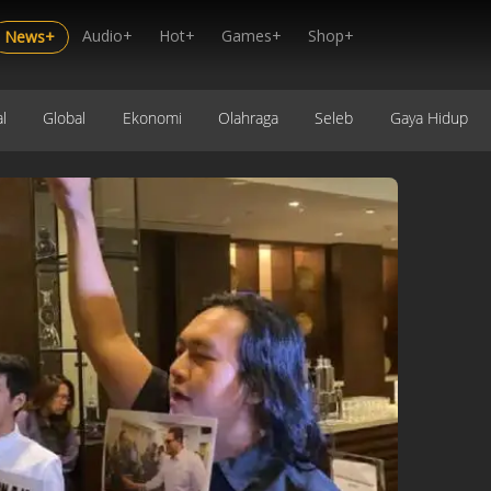
Audio+
Hot+
Games+
Shop+
News+
l
Global
Ekonomi
Olahraga
Seleb
Gaya Hidup