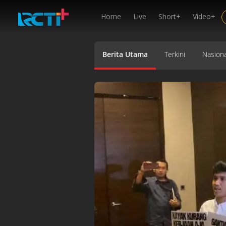
Home
Live
Short+
Video+
Berita Utama
Terkini
Nasiona