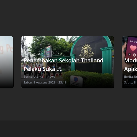
Penembakan Sekolah Thailand,
Modu
Pelaku Suka ....
Aplik
Berita Utama
| inews
Berita 
Sabtu, 8 Agustus 2026 - 23:16
Sabtu, 8