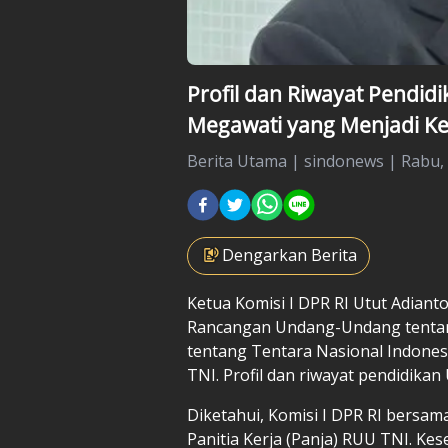
Profil dan Riwayat Pendid
Megawati yang Menjadi Ke
Berita Utama
|
sindonews |
Rabu, 
Dengarkan Berita
Ketua Komisi I DPR RI
Utut Adiant
Rancangan Undang-Undang tenta
tentang Tentara Nasional Indonesi
TNI
. Profil dan riwayat pendidikan U
Diketahui, Komisi I DPR RI bers
Panitia Kerja (Panja) RUU TNI. Kes