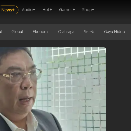
Audio+
Hot+
Games+
Shop+
News+
l
Global
Ekonomi
Olahraga
Seleb
Gaya Hidup