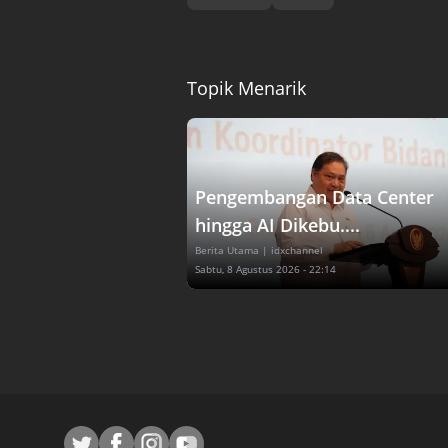
Topik Menarik
Pengembangan Data Center
hingga AI Dikebu....
Berita Utama
| idxchannel
Sabtu, 8 Agustus 2026 - 22:14