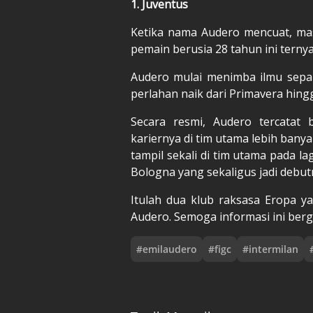
1. Juventus
Ketika nama Audero mencuat, mas
pemain berusia 28 tahun ini ternya
Audero mulai menimba ilmu sepak
perlahan naik dari Primavera hing
Secara resmi, Audero tercatat
kariernya di tim utama lebih bany
tampil sekali di tim utama pada l
Bologna yang sekaligus jadi debut
Itulah dua klub raksasa Eropa y
Audero. Semoga informasi ini ber
#
emilaudero
#
figc
#
intermilan