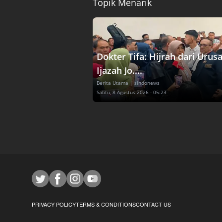
Topik Menarik
Dokter Tifa: Hijrah dari Urus
Ijazah Jo....
Berita Utama
| sindonews
Sabtu, 8 Agustus 2026 - 05:23
PRIVACY POLICY
TERMS & CONDITIONS
CONTACT US