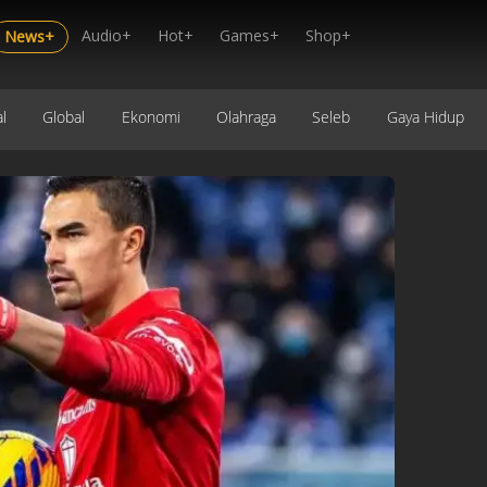
Audio+
Hot+
Games+
Shop+
News+
l
Global
Ekonomi
Olahraga
Seleb
Gaya Hidup