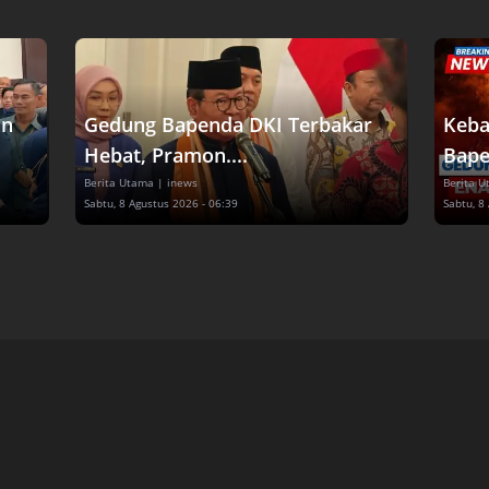
an
Gedung Bapenda DKI Terbakar
Keba
Hebat, Pramon....
Bape
Berita Utama
| inews
Berita 
Sabtu, 8 Agustus 2026 - 06:39
Sabtu, 8