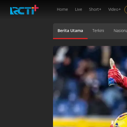
Home
Live
Short+
Video+
Berita Utama
Terkini
Nasiona