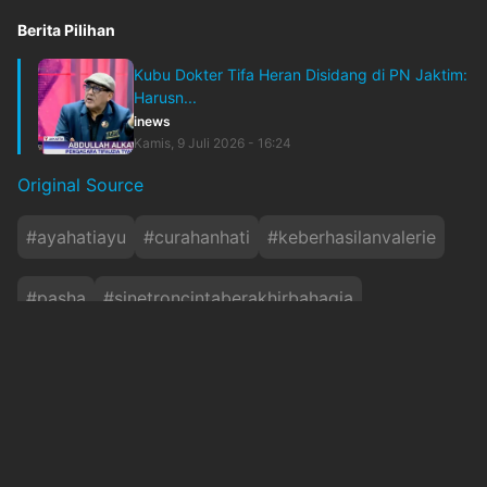
Berita Pilihan
Kubu Dokter Tifa Heran Disidang di PN Jaktim:
Harusn...
inews
Kamis, 9 Juli 2026 - 16:24
Original Source
#
ayahatiayu
#
curahanhati
#
keberhasilanvalerie
#
pasha
#
sinetroncintaberakhirbahagia
#
trikvalerie