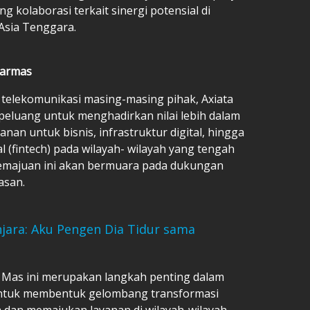
g kolaborasi terkait sinergi potensial di
 Asia Tenggara.
narmas
elekomunikasi masing-masing pihak, Axiata
peluang untuk menghadirkan nilai lebih dalam
anan untuk bisnis, infrastruktur digital, hingga
al (fintech) pada wilayah- wilayah yang tengah
emajuan ini akan bermuara pada dukungan
wasan.
ara: Aku Pengen Dia Tidur sama
Mas ini merupakan langkah penting dalam
untuk membentuk gelombang transformasi
ra dan memajukan layanan di wilayah-wilayah