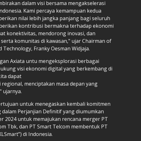
irakan dalam visi bersama mengakselerasi
n Indonesia. Kami percaya kemampuan kedua
erikan nilai lebih jangka panjang bagi seluruh
erikan kontribusi bermakna terhadap ekonomi
t konektivitas, mendorong inovasi, dan
erta komunitas di kawasan," ujar Chairman of
d Technology, Franky Oesman Widjaja.
ngan Axiata untu mengeksplorasi berbagai
dukung visi ekonomi digital yang berkembang di
ita dapat
i regional, menciptakan masa depan yang
" ujarnya.
rtujuan untuk menegaskan kembali komitmen
 dalam Perjanjian Definitif yang diumumkan
er 2024 untuk memajukan rencana merger PT
ecom Tbk, dan PT Smart Telcom membentuk PT
LSmart”) di Indonesia.