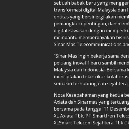
sebuah babak baru yang menggemb
transformasi digital Malaysia da
entitas yang bersinergi akan memb
pemangku kepentingan, dan memb
digital kawasan dengan memperkua
membantu memberdayakan bisnis s
Sinar Mas Telecommunications an
“Sinar Mas ingin bekerja sama de
peluang inovatif baru sambil men
Malaysia dan Indonesia. Bersama k
menciptakan tolak ukur kolaboras
semakin terhubung dan sejahtera,
Nota Kesepahaman yang kedua be
Axiata dan Sinarmas yang tertuang
bersama pada tanggal 11 Desemb
XL Axiata Tbk, PT Smartfren Tel
XLSmart Telecom Sejahtera Tbk (“X