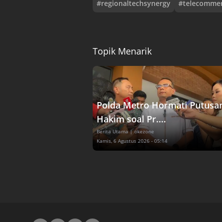
#
regionaltechsynergy
#
telecomme
Topik Menarik
Polda Metro Hormati Putusa
Hakim soal Pr....
Berita Utama
| okezone
Kamis, 6 Agustus 2026 - 05:14