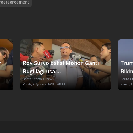
rgeragreement
n
Roy Suryo bakal Mohon Ganti
Trum
Rugi lagi usa....
Bikin
Berita Utama
| inews
Berita 
Kamis, 6 Agustus 2026 - 05:36
Kamis, 6