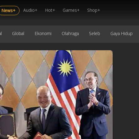
Audio+
Hot+
Games+
Shop+
News+
l
Global
Ekonomi
Olahraga
Seleb
Gaya Hidup