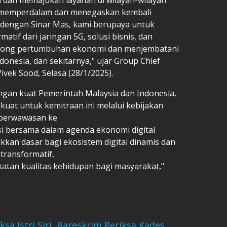
 memperdalam dan menegaskan kembali
n dengan Sinar Mas, kami berupaya untuk
tif dari jaringan 5G, solusi bisnis, dan
dorong pertumbuhan ekonomi dan menjembatani
ndonesia, dan sekitarnya," ujar Group Chief
Vivek Sood, Selasa (28/1/2025).
gan kuat Pemerintah Malaysia dan Indonesia,
kuat untuk kemitraan ini melalui kebijakan
g berwawasan ke
si bersama dalam agenda ekonomi digital
akkan dasar bagi ekosistem digital dinamis dan
transformatif,
tan kualitas kehidupan bagi masyarakat,"
sa Istri Siri, Bareskrim Periksa Kades