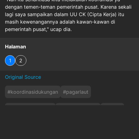
dengan temen-teman pemerintah pusat. Karena sekali
lagi saya sampaikan dalam UU CK (Cipta Kerja) itu
masih kewenangannya adalah kawan-kawan di
pemerintah pusat," ucap dia.
Halaman
1
2
Original Source
#
koordinasidukungan
#
pagarlaut
#
PolemikPagarLaut
#
proyekstrategis
#
pulauc
#
reklamasipik