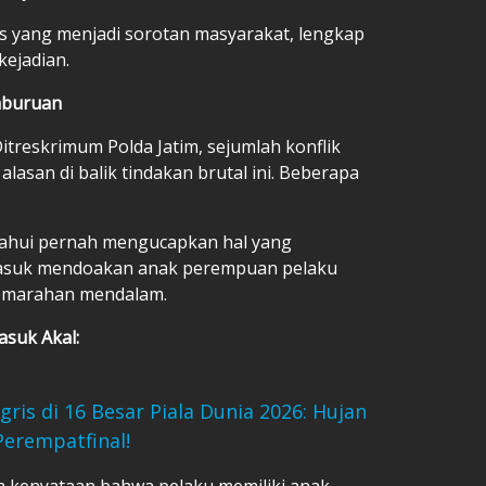
us yang menjadi sorotan masyarakat, lengkap
kejadian.
mburuan
treskrimum Polda Jatim, sejumlah konflik
lasan di balik tindakan brutal ini. Beberapa
ahui pernah mengucapkan hal yang
masuk mendoakan anak perempuan pelaku
kemarahan mendalam.
suk Akal:
gris di 16 Besar Piala Dunia 2026: Hujan
Perempatfinal!
a kenyataan bahwa pelaku memiliki anak