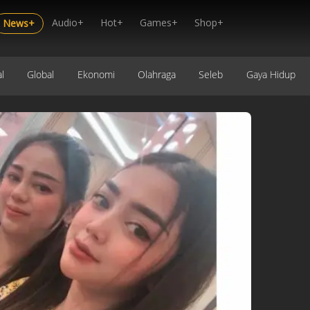
Audio+
Hot+
Games+
Shop+
News+
l
Global
Ekonomi
Olahraga
Seleb
Gaya Hidup