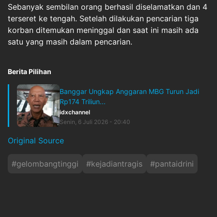
Sebanyak sembilan orang berhasil diselamatkan dan 4
terseret ke tengah. Setelah dilakukan pencarian tiga
korban ditemukan meninggal dan saat ini masih ada
satu yang masih dalam pencarian.
Berita Pilihan
Banggar Ungkap Anggaran MBG Turun Jadi
Rp174 Triliun...
idxchannel
Senin, 6 Juli 2026 - 20:40
Original Source
#
gelombangtinggi
#
kejadiantragis
#
pantaidrini
#
siswasmp7mojokerto
#
timsar