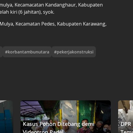
ngmulya, Kecamacatan Kandanghaur, Kabupaten
ah kiri (6 jahitan), syok.
m Mulya, Kecamatan Pedes, Kabupaten Karawang,
a
#
korbantambunutara
#
pekerjakonstruksi
Kasus Pohon Ditebang demi
DPR 
Videotron Padel....
Temu