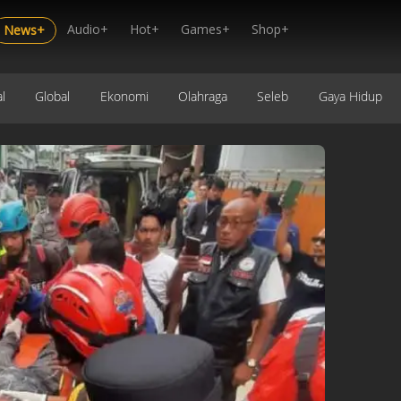
Audio+
Hot+
Games+
Shop+
News+
l
Global
Ekonomi
Olahraga
Seleb
Gaya Hidup