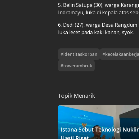
5. Belin Satupa (30), warga Kara
Indramayu, luka di kepala atas sebel
6. Dedi (27), warga Desa Rangdu
luka lecet pada kaki kanan, syok.
#
identitaskorban
#
kecelakaankerj
#
towerambruk
Topik Menarik
Istana Sebut Teknologi Nuklir
Hasil Riset....