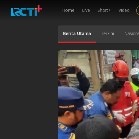
Home
Live
Short+
Video+
Berita Utama
Terkini
Nasiona