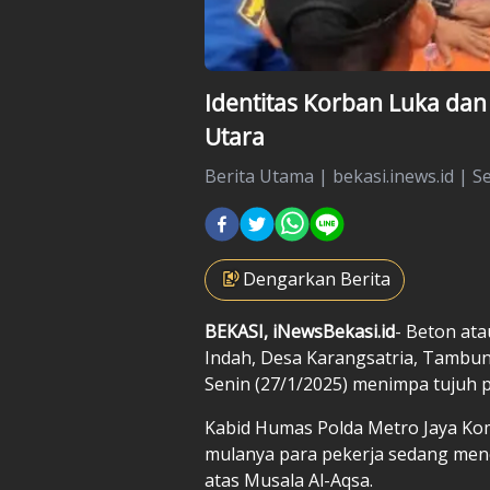
Identitas Korban Luka da
Utara
Berita Utama
|
bekasi.inews.id |
Se
Dengarkan Berita
BEKASI, iNewsBekasi.id
- Beton ata
Indah, Desa Karangsatria, Tambu
Senin (27/1/2025) menimpa tujuh p
Kabid Humas Polda Metro Jaya Ko
mulanya para pekerja sedang menc
atas Musala Al-Aqsa.