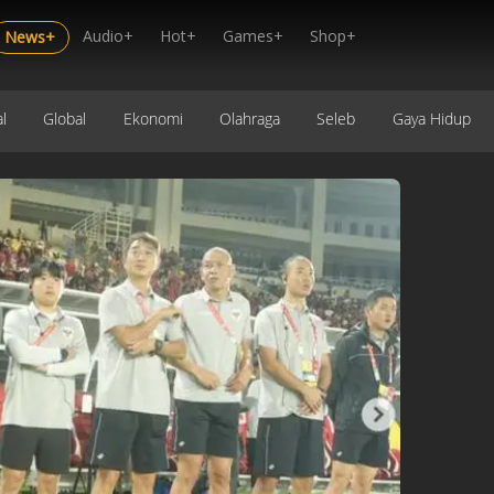
Audio+
Hot+
Games+
Shop+
News+
l
Global
Ekonomi
Olahraga
Seleb
Gaya Hidup