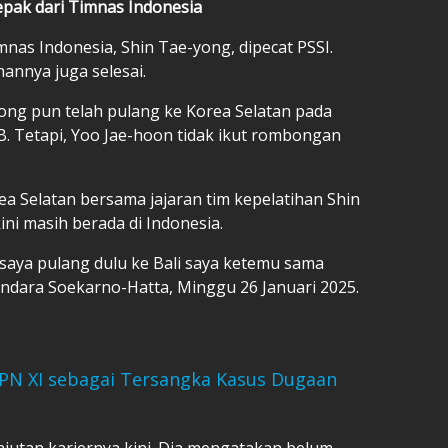
epak dari Timnas Indonesia
mnas Indonesia, Shin Tae-yong, dipecat PSSI.
hannya juga selesai.
yong pun telah pulang ke Korea Selatan pada
. Tetapi, Yoo Jae-hoon tidak ikut rombongan
ea Selatan bersama jajaran tim kepelatihan Shin
ini masih berada di Indonesia.
i, saya pulang dulu ke Bali saya ketemu sama
andara Soekarno-Hatta, Minggu 26 Januari 2025.
TPN XI sebagai Tersangka Kasus Dugaan
njutan kariernya kini. Dia mengatakan belum