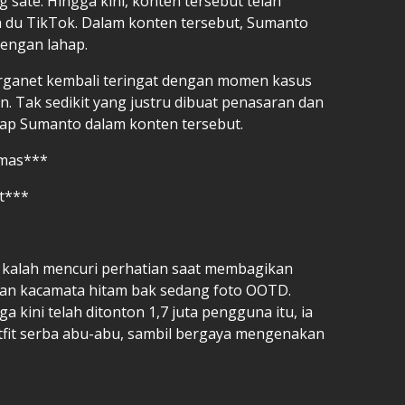
g sate. Hingga kini, konten tersebut telah
a du TikTok. Dalam konten tersebut, Sumanto
engan lahap.
arganet kembali teringat dengan momen kasus
n. Tak sedikit yang justru dibuat penasaran dan
ap Sumanto dalam konten tersebut.
@mas***
et***
 kalah mencuri perhatian saat membagikan
gan kacamata hitam bak sedang foto OOTD.
 kini telah ditonton 1,7 juta pengguna itu, ia
tfit serba abu-abu, sambil bergaya mengenakan