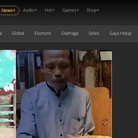
Audio+
Hot+
Games+
Shop+
News+
l
Global
Ekonomi
Olahraga
Seleb
Gaya Hidup