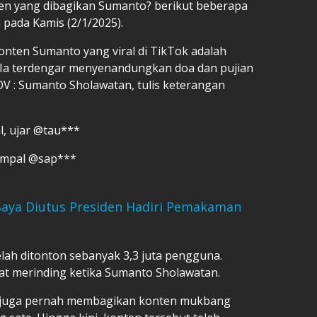
nten yang dibagikan Sumanto? berikut beberapa
 pada Kamis (2/1/2025).
onten Sumanto yang viral di TikTok adalah
 Ia terdengar menyenandungkan doa dan pujian
OV : Sumanto Sholawatan, tulis keterangan
l, ujar @tau***
timpal @sap***
aya Diutus Presiden Hadiri Pemakaman
elah ditonton sebanyak 3,3 juta pengguna.
at merinding ketika Sumanto Sholawatan.
 juga pernah membagikan konten mukbang