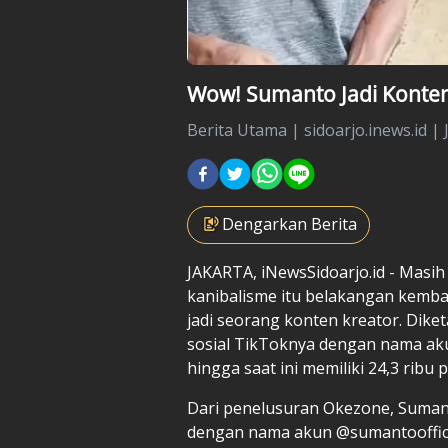
Wow! Sumanto Jadi Konten
Berita Utama
|
sidoarjo.inews.id |
Dengarkan Berita
JAKARTA, iNewsSidoarjo.id - Masi
kanibalisme itu belakangan kembali
jadi seorang konten kreator. Diket
sosial TikToknya dengan nama aku
hingga saat ini memiliki 24,3 ribu 
Dari penelusuran Okezone, Sumant
dengan nama akun @sumantoofficial