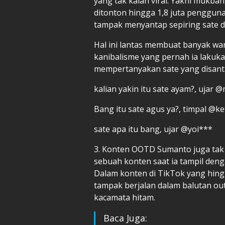
yang tak kalah viral. Yakni mukban
ditonton hingga 1,8 juta penggun
tampak menyantap sepiring sate d
Hal ini lantas membuat banyak w
kanibalisme yang pernah ia lakuka
mempertanyakan sate yang disant
kalian yakin itu sate ayam?, ujar 
Bang itu sate agus ya?, timpal @k
sate apa itu bang, ujar @yoi***
3. Konten OOTD Sumanto juga tak
sebuah konten saat ia tampil den
Dalam konten di TikTok yang hingga
tampak berjalan dalam balutan ou
kacamata hitam.
Baca Juga: