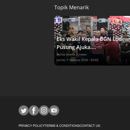
Topik Menarik
Eks Wakil Kepala BGN Lodew
Pusung Ajuka....
Berita Utama
| inews
Jum'at, 7 Agustus 2026 - 03:42
PRIVACY POLICY
TERMS & CONDITIONS
CONTACT US