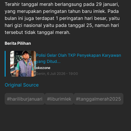
Terahir tanggal merah berlangsung pada 29 januari,
yang merupakan peringatan tahun baru imlek. Pada
bulan ini juga terdapat 1 peringatan hari besar, yaitu
hari gizi nasional yaitu pada tanggal 25, namun hari
tersebut tidak tanggal merah.
Berita Pilihan
Polisi Gelar Olah TKP Penyekapan Karyawan
yang Ditud...
okezone
Senin, 6 Juli 2026 - 19:00
Original Source
#
hariliburjanuari
#
liburimlek
#
tanggalmerah2025