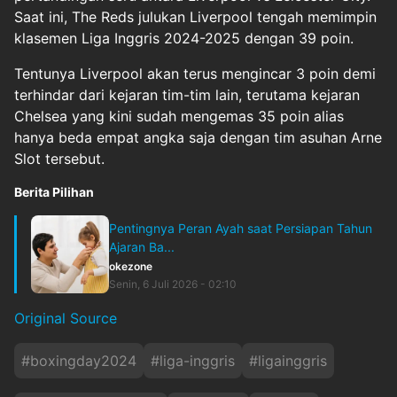
Saat ini, The Reds julukan Liverpool tengah memimpin
klasemen Liga Inggris 2024-2025 dengan 39 poin.
Tentunya Liverpool akan terus mengincar 3 poin demi
terhindar dari kejaran tim-tim lain, terutama kejaran
Chelsea yang kini sudah mengemas 35 poin alias
hanya beda empat angka saja dengan tim asuhan Arne
Slot tersebut.
Berita Pilihan
Pentingnya Peran Ayah saat Persiapan Tahun
Ajaran Ba...
okezone
Senin, 6 Juli 2026 - 02:10
Original Source
#
boxingday2024
#
liga-inggris
#
ligainggris